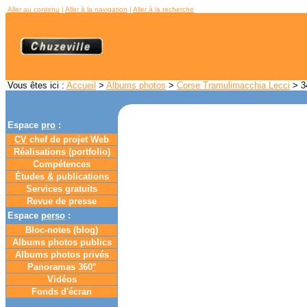
Aller au contenu
|
Aller à la navigation
|
Aller à la recherche
Vous êtes ici :
Accueil
>
Albums photos
>
Corse Tramulimacchia Lecci
> 34
Espace
pro
:
CV
chef de projet Web
Réalisations (portfolio)
Compétences
Études
&
publications
Services gratuits
Revue de presse
Espace
perso
:
Bloc-notes (
blog
)
Albums photos publics
Albums photos privés
Panoramas 360
°
Vidéos
Fonds d'écran