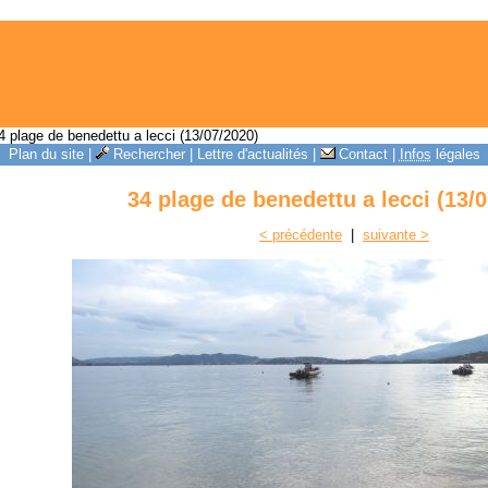
 plage de benedettu a lecci (13/07/2020)
Plan du site
|
Rechercher
|
Lettre d'actualités
|
Contact
|
Infos
légales
34 plage de benedettu a lecci (13/
< précédente
|
suivante >