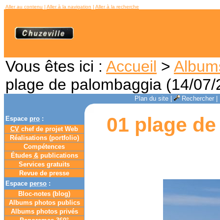
Aller au contenu
|
Aller à la navigation
|
Aller à la recherche
Vous êtes ici :
Accueil
>
Album
plage de palombaggia (14/07/
Plan du site
|
Rechercher
|
01 plage de
Espace
pro
:
CV
chef de projet Web
Réalisations (portfolio)
Compétences
Études
&
publications
Services gratuits
Revue de presse
Espace
perso
:
Bloc-notes (
blog
)
Albums photos publics
Albums photos privés