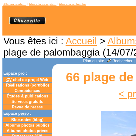
Aller au contenu
|
Aller à la navigation
|
Aller à la recherche
Vous êtes ici :
Accueil
>
Album
plage de palombaggia (14/07/
Plan du site
|
Rechercher
|
66 plage de
Espace
pro
:
CV
chef de projet Web
Réalisations (portfolio)
Compétences
< p
Études
&
publications
Services gratuits
Revue de presse
Espace
perso
:
Bloc-notes (
blog
)
Albums photos publics
Albums photos privés