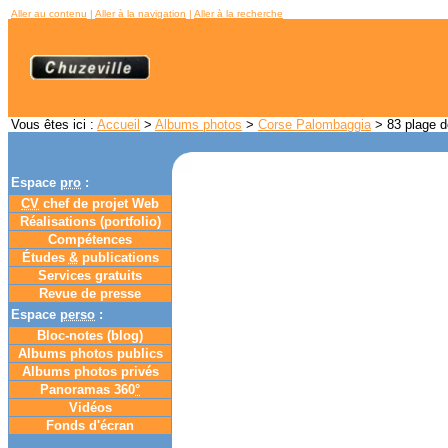
Aller au contenu
|
Aller à la navigation
|
Aller à la recherche
Vous êtes ici :
Accueil
>
Albums photos
>
Corse Palombaggia
> 83 plage d
Espace
pro
:
CV
chef de projet Web
Réalisations (portfolio)
Compétences
Études
&
publications
Services gratuits
Revue de presse
Espace
perso
:
Bloc-notes (
blog
)
Albums photos publics
Albums photos privés
Panoramas 360
°
Vidéos
Fonds d'écran