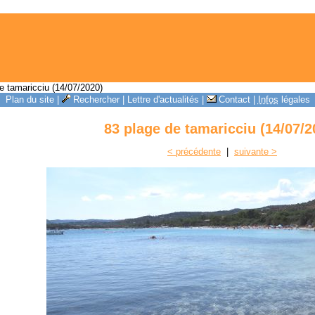
e tamaricciu (14/07/2020)
Plan du site
|
Rechercher
|
Lettre d'actualités
|
Contact
|
Infos
légales
83 plage de tamaricciu (14/07/2
< précédente
|
suivante >