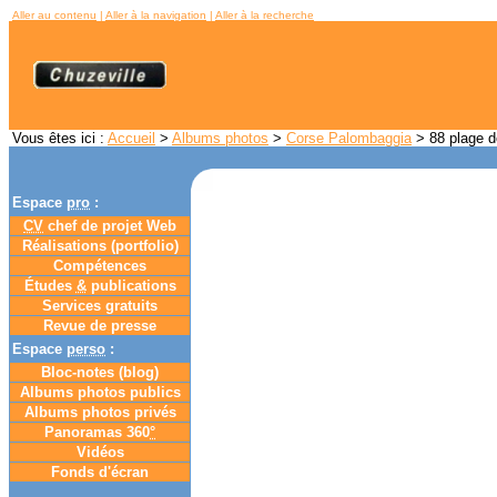
Aller au contenu
|
Aller à la navigation
|
Aller à la recherche
Vous êtes ici :
Accueil
>
Albums photos
>
Corse Palombaggia
> 88 plage d
Espace
pro
:
CV
chef de projet Web
Réalisations (portfolio)
Compétences
Études
&
publications
Services gratuits
Revue de presse
Espace
perso
:
Bloc-notes (
blog
)
Albums photos publics
Albums photos privés
Panoramas 360
°
Vidéos
Fonds d'écran