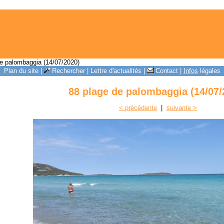
e palombaggia (14/07/2020)
Plan du site
|
Rechercher
|
Lettre d'actualités
|
Contact
|
Infos
légales
88 plage de palombaggia (14/07/
< précédente
|
suivante >