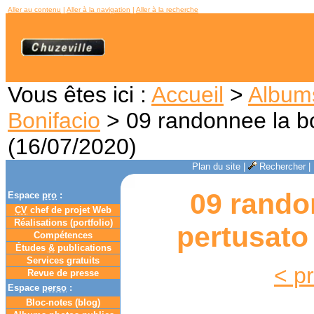
Aller au contenu
|
Aller à la navigation
|
Aller à la recherche
Vous êtes ici :
Accueil
>
Album
Bonifacio
> 09 randonnee la bo
(16/07/2020)
Plan du site
|
Rechercher
|
09 rando
Espace
pro
:
CV
chef de projet Web
Réalisations (portfolio)
pertusato 
Compétences
Études
&
publications
Services gratuits
< p
Revue de presse
Espace
perso
:
Bloc-notes (
blog
)