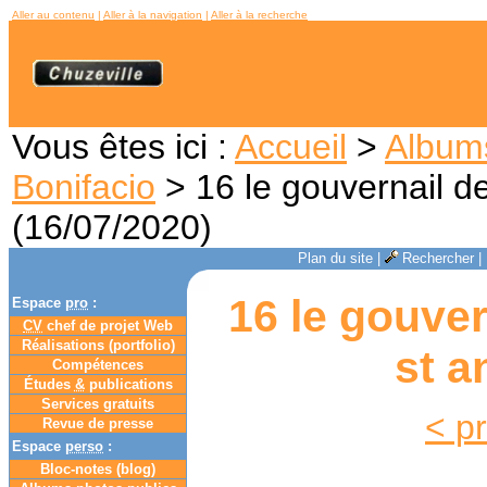
Aller au contenu
|
Aller à la navigation
|
Aller à la recherche
Vous êtes ici :
Accueil
>
Album
Bonifacio
> 16 le gouvernail de
(16/07/2020)
Plan du site
|
Rechercher
|
16 le gouver
Espace
pro
:
CV
chef de projet Web
Réalisations (portfolio)
st a
Compétences
Études
&
publications
Services gratuits
< p
Revue de presse
Espace
perso
:
Bloc-notes (
blog
)