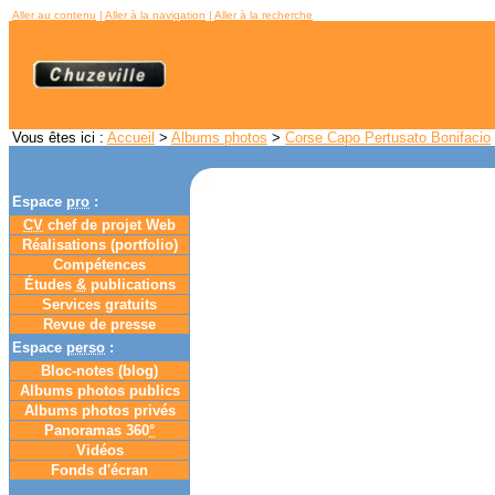
Aller au contenu
|
Aller à la navigation
|
Aller à la recherche
Vous êtes ici :
Accueil
>
Albums photos
>
Corse Capo Pertusato Bonifacio
Espace
pro
:
CV
chef de projet Web
Réalisations (portfolio)
Compétences
Études
&
publications
Services gratuits
Revue de presse
Espace
perso
:
Bloc-notes (
blog
)
Albums photos publics
Albums photos privés
Panoramas 360
°
Vidéos
Fonds d'écran