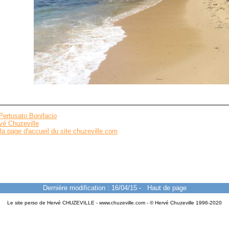
ertusato Bonifacio
vé Chuzeville
la page d'accueil du site chuzeville.com
Dernière modification : 16/04/15
-
Haut de page
Le site perso de Hervé CHUZEVILLE - www.chuzeville.com - © Hervé Chuzeville 1996-2020