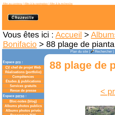
Aller au contenu
|
Aller à la navigation
|
Aller à la recherche
Vous êtes ici :
Accueil
>
Album
Bonifacio
> 88 plage de pianta
Plan du site
|
Rechercher
|
88 plage de p
Espace
pro
:
CV
chef de projet Web
Réalisations (portfolio)
Compétences
Études
&
publications
Services gratuits
< p
Revue de presse
Espace
perso
:
Bloc-notes (
blog
)
Albums photos publics
Albums photos privés