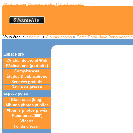
Aller au contenu
|
Aller à la navigation
|
Aller à la recherche
Vous êtes ici :
Accueil
>
Albums photos
>
Corse Porto Novo Porto Vecchio
Espace
pro
:
CV
chef de projet Web
Réalisations (portfolio)
Compétences
Études
&
publications
Services gratuits
Revue de presse
Espace
perso
:
Bloc-notes (
blog
)
Albums photos publics
Albums photos privés
Panoramas 360
°
Vidéos
Fonds d'écran