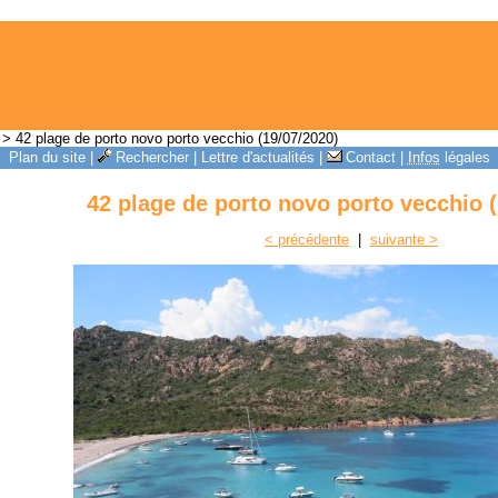
> 42 plage de porto novo porto vecchio (19/07/2020)
Plan du site
|
Rechercher
|
Lettre d'actualités
|
Contact
|
Infos
légales
42 plage de porto novo porto vecchio (
< précédente
|
suivante >