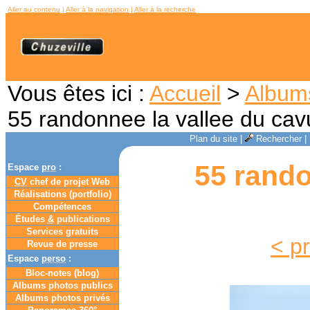
Aller au contenu
|
Aller à la navigation
|
Aller à la recherche
Vous êtes ici :
Accueil
>
Album
55 randonnee la vallee du cav
Plan du site
|
Rechercher
|
55 rando
Espace
pro
:
CV
chef de projet Web
Réalisations (portfolio)
Compétences
Études
&
publications
Services gratuits
< p
Revue de presse
Espace
perso
:
Bloc-notes (
blog
)
Albums photos publics
Albums photos privés