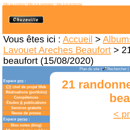
Aller au contenu
|
Aller à la navigation
|
Aller à la recherche
Vous êtes ici :
Accueil
>
Album
Lavouet Areches Beaufort
> 21
beaufort (15/08/2020)
Plan du site
|
Rechercher
|
21 randonne
Espace
pro
:
CV
chef de projet Web
Réalisations (portfolio)
bea
Compétences
Études
&
publications
Services gratuits
< p
Revue de presse
Espace
perso
:
Bloc-notes (
blog
)