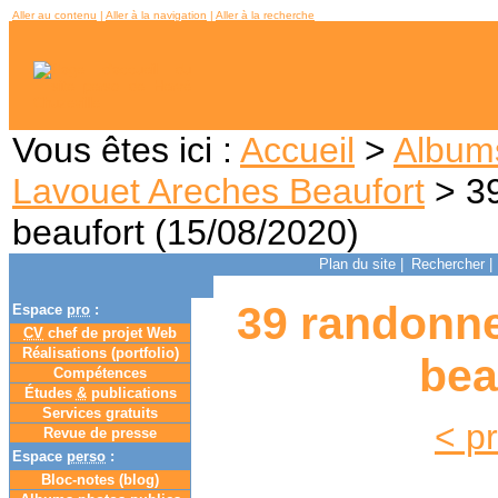
Aller au contenu
|
Aller à la navigation
|
Aller à la recherche
Vous êtes ici :
Accueil
>
Album
Lavouet Areches Beaufort
> 39
beaufort (15/08/2020)
Plan du site
|
Rechercher
|
39 randonne
Espace
pro
:
CV
chef de projet Web
Réalisations (portfolio)
bea
Compétences
Études
&
publications
Services gratuits
< p
Revue de presse
Espace
perso
:
Bloc-notes (
blog
)