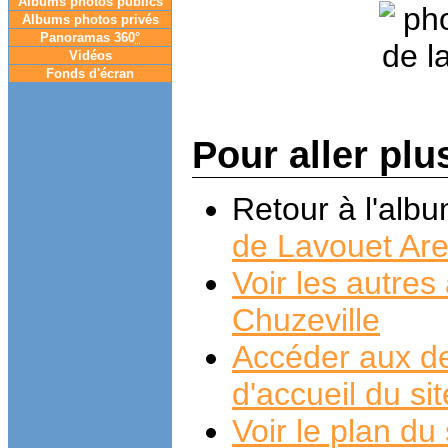
Albums photos publics
Albums photos privés
Panoramas 360
°
Vidéos
Fonds d'écran
Pour aller plu
Retour à l'alb
de Lavouet Are
Voir les autre
Chuzeville
Accéder aux de
d'accueil du si
Voir le plan du 