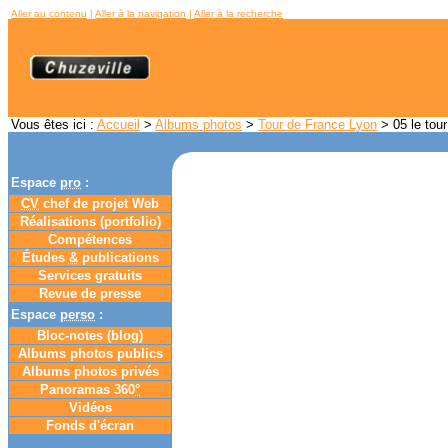
Aller au contenu
|
Aller à la navigation
|
Aller à la recherche
Vous êtes ici :
Accueil
>
Albums photos
>
Tour de France Lyon
> 05 le tour
Espace
pro
:
CV
chef de projet Web
Réalisations (portfolio)
Compétences
Études
&
publications
Services gratuits
Revue de presse
Espace
perso
:
Bloc-notes (
blog
)
Albums photos publics
Albums photos privés
Panoramas 360
°
Vidéos
Fonds d'écran