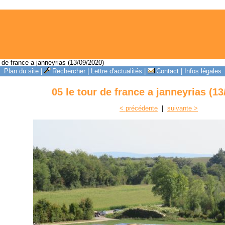
 de france a janneyrias (13/09/2020)
Plan du site
|
Rechercher
|
Lettre d'actualités
|
Contact
|
Infos
légales
05 le tour de france a janneyrias (13
< précédente
|
suivante >