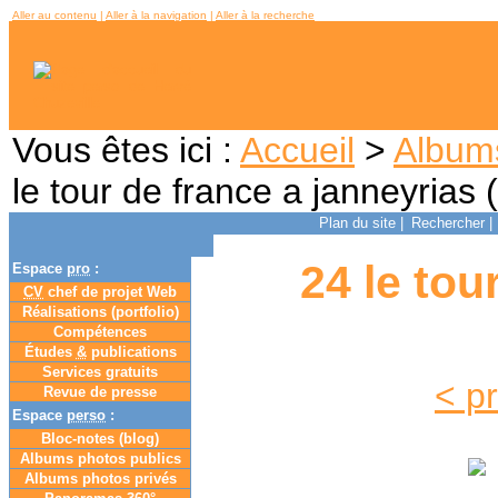
Aller au contenu
|
Aller à la navigation
|
Aller à la recherche
Vous êtes ici :
Accueil
>
Album
le tour de france a janneyrias
Plan du site
|
Rechercher
|
24 le tou
Espace
pro
:
CV
chef de projet Web
Réalisations (portfolio)
Compétences
Études
&
publications
Services gratuits
< p
Revue de presse
Espace
perso
:
Bloc-notes (
blog
)
Albums photos publics
Albums photos privés