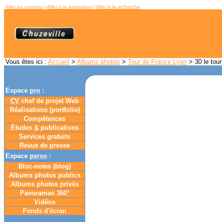
Aller au contenu
|
Aller à la navigation
|
Aller à la recherche
Vous êtes ici :
Accueil
>
Albums photos
>
Tour de France Lyon
> 30 le tour
Espace
pro
:
CV
chef de projet Web
Réalisations (portfolio)
Compétences
Études
&
publications
Services gratuits
Revue de presse
Espace
perso
:
Bloc-notes (
blog
)
Albums photos publics
Albums photos privés
Panoramas 360
°
Vidéos
Fonds d'écran