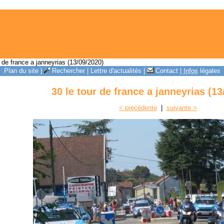
 de france a janneyrias (13/09/2020)
Plan du site
|
Rechercher
|
Lettre d'actualités
|
Contact
|
Infos
légales
30 le tour de france a janneyrias (13
< précédente
|
suivante >