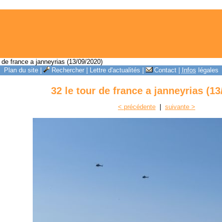
 de france a janneyrias (13/09/2020)
Plan du site
|
Rechercher
|
Lettre d'actualités
|
Contact
|
Infos
légales
32 le tour de france a janneyrias (13
< précédente
|
suivante >