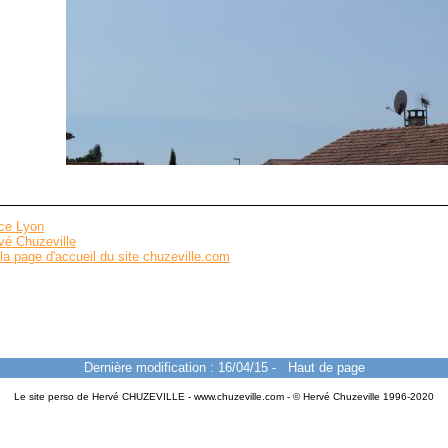
nce Lyon
vé Chuzeville
la page d'accueil du site chuzeville.com
Dernière modification : 16/04/15
-
Haut de page
Le site perso de Hervé CHUZEVILLE - www.chuzeville.com - © Hervé Chuzeville 1996-2020