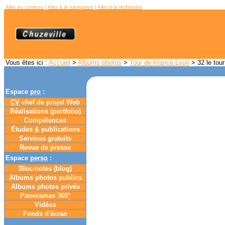
Aller au contenu
|
Aller à la navigation
|
Aller à la recherche
Vous êtes ici :
Accueil
>
Albums photos
>
Tour de France Lyon
> 32 le tour
Espace
pro
:
CV
chef de projet Web
Réalisations (portfolio)
Compétences
Études
&
publications
Services gratuits
Revue de presse
Espace
perso
:
Bloc-notes (
blog
)
Albums photos publics
Albums photos privés
Panoramas 360
°
Vidéos
Fonds d'écran