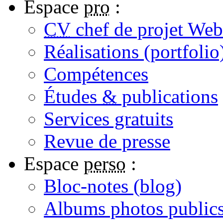
Espace
pro
:
CV
chef de projet Web
Réalisations (portfolio
Compétences
Études
&
publications
Services gratuits
Revue de presse
Espace
perso
:
Bloc-notes (
blog
)
Albums photos public