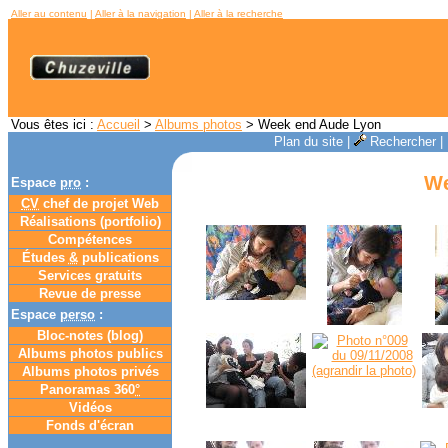
Aller au contenu
|
Aller à la navigation
|
Aller à la recherche
Vous êtes ici :
Accueil
>
Albums photos
> Week end Aude Lyon
Plan du site
|
Rechercher
|
We
Espace
pro
:
CV
chef de projet Web
Réalisations (portfolio)
Compétences
Études
&
publications
Services gratuits
Revue de presse
Espace
perso
:
Bloc-notes (
blog
)
Albums photos publics
Albums photos privés
Panoramas 360
°
Vidéos
Fonds d'écran