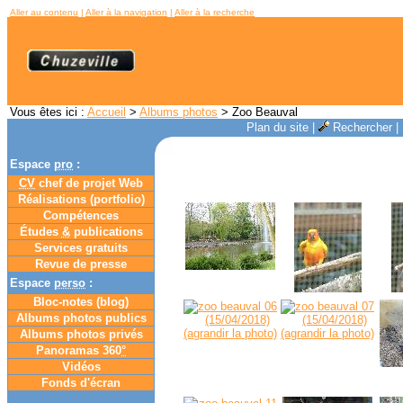
Aller au contenu
|
Aller à la navigation
|
Aller à la recherche
Vous êtes ici :
Accueil
>
Albums photos
> Zoo Beauval
Plan du site
|
Rechercher
|
Espace
pro
:
CV
chef de projet Web
Réalisations (portfolio)
Compétences
Études
&
publications
Services gratuits
Revue de presse
Espace
perso
:
Bloc-notes (
blog
)
Albums photos publics
Albums photos privés
Panoramas 360
°
Vidéos
Fonds d'écran