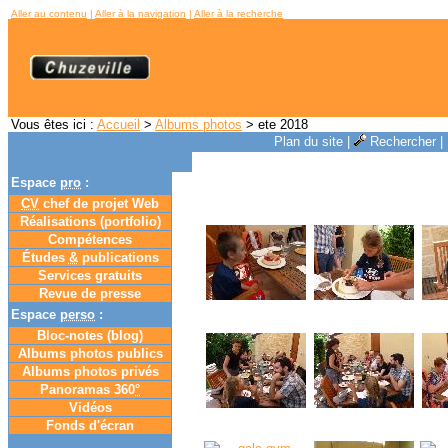
Aller au contenu
|
Aller à la navigation
|
Aller à la recherche
Vous êtes ici :
Accueil
>
Albums photos
> ete 2018
Plan du site
|
Rechercher
|
Espace
pro
:
CV
chef de projet Web
Réalisations (portfolio)
Compétences
Études
&
publications
Services gratuits
Revue de presse
Espace
perso
:
Bloc-notes (
blog
)
Albums photos publics
Albums photos privés
Panoramas 360
°
Vidéos
Fonds d'écran