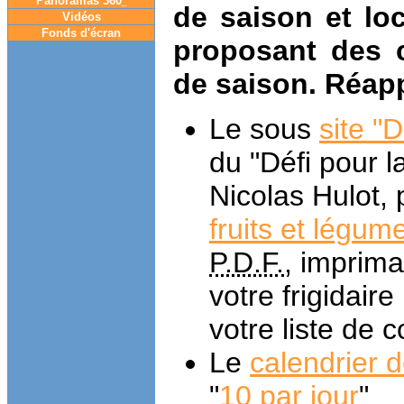
Panoramas 360
°
de saison et loc
Vidéos
Fonds d'écran
proposant des c
de saison. Réap
Le sous
site "
du "Défi pour l
Nicolas Hulot,
fruits et légum
P.D.F.
, imprima
votre frigidair
votre liste de 
Le
calendrier d
"
10 par jour
"