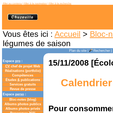
Aller au contenu
|
Aller à la navigation
|
Aller à la recherche
Vous êtes ici :
Accueil
>
Bloc-n
légumes de saison
Plan du site
|
Rechercher
|
15/11/2008 [Éco
Espace
pro
:
CV
chef de projet Web
Réalisations (portfolio)
Compétences
Calendrier
Études
&
publications
Services gratuits
Revue de presse
Espace
perso
:
Bloc-notes (
blog
)
Albums photos publics
Pour consommer 
Albums photos privés