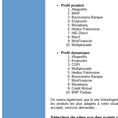
Profil prudent
:
Altaprofits
MAIF
Boursorama Banque
Empruntis
Monabanq
Hedios Patrimoine
ING Direct
Macif
MonFinancier
Multiplusweb
Profil dynamique
:
Altaprofits
Empruntis
CGPI
Multiplusweb
Hedios Patrimoine
Boursorama Banque
MonFinancier
Monabanq
Crédit Mutuel
BNP Paribas
On notera également que le site VotreArgen
les produits les plus adaptés à votre situa
accepté, services demandés...
Sélection de sites sur des sujets