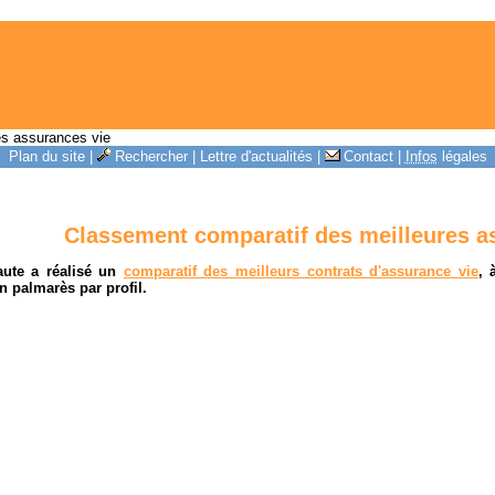
es assurances vie
Plan du site
|
Rechercher
|
Lettre d'actualités
|
Contact
|
Infos
légales
Classement comparatif des meilleures a
naute a réalisé un
comparatif des meilleurs contrats d'assurance vie
, 
n palmarès par profil.