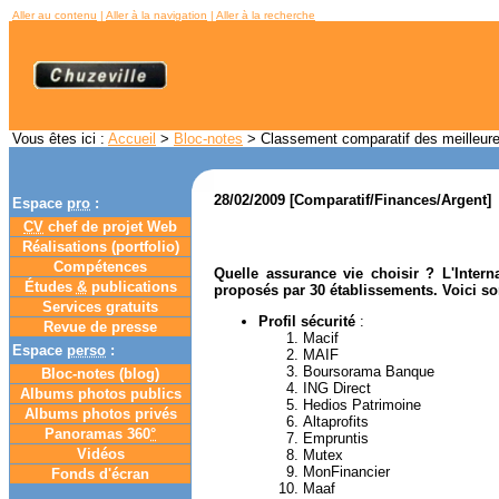
Aller au contenu
|
Aller à la navigation
|
Aller à la recherche
Vous êtes ici :
Accueil
>
Bloc-notes
> Classement comparatif des meilleur
28/02/2009 [Comparatif/Finances/Argent]
Espace
pro
:
CV
chef de projet Web
Réalisations (portfolio)
Compétences
Quelle assurance vie choisir ? L'Inter
Études
&
publications
proposés par 30 établissements. Voici so
Services gratuits
Profil sécurité
:
Revue de presse
Macif
Espace
perso
:
MAIF
Boursorama Banque
Bloc-notes (
blog
)
ING Direct
Albums photos publics
Hedios Patrimoine
Albums photos privés
Altaprofits
Panoramas 360
°
Empruntis
Vidéos
Mutex
MonFinancier
Fonds d'écran
Maaf