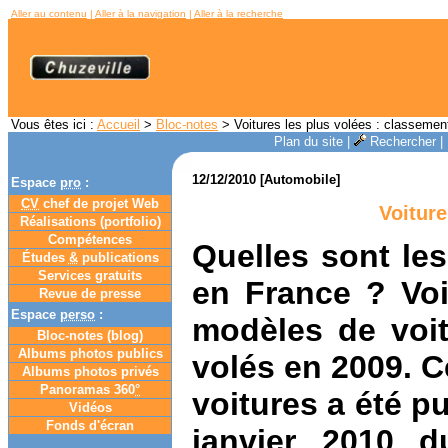
Aller au contenu
|
Aller à la navigation
|
Aller à la recherche
Vous êtes ici :
Accueil
>
Bloc-notes
> Voitures les plus volées : classemen
Plan du site
|
Rechercher
|
12/12/2010 [Automobile]
Espace
pro
:
CV
chef de projet Web
Voiture
Réalisations (portfolio)
Compétences
Quelles sont les
Études
&
publications
Services gratuits
en France ? Voi
Revue de presse
Espace
perso
:
modèles de voit
Bloc-notes (
blog
)
Albums photos publics
volés en 2009. 
Albums photos privés
Panoramas 360
°
voitures a été p
Vidéos
Fonds d'écran
janvier 2010 