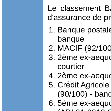
Le classement B
d'assurance de prê
Banque postale
banque
MACIF (92
/
100
2ème ex-aequo :
courtier
2ème ex-aequo
Crédit Agricol
(90
/
100) - ban
5ème ex-aequo 