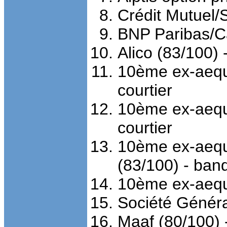
Crédit Mutuel/
BNP Paribas/Ca
Alico (83
/
100) -
10ème ex-aequo
courtier
10ème ex-aequo
courtier
10ème ex-aequ
(83
/
100) - ban
10ème ex-aequ
Société Génér
Maaf (80
/
100) 