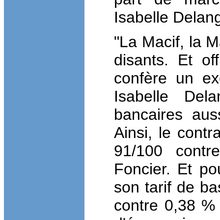
Isabelle Delan
"La Macif, la 
disants. Et of
confère un exc
Isabelle Del
bancaires aus
Ainsi, le cont
91
/
100 contr
Foncier. Et po
son tarif de b
contre 0,38 % 