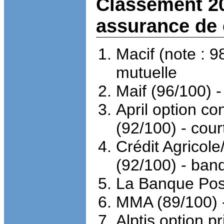
Classement 20
assurance de 
Macif (note : 9
mutuelle
Maif (96
/
100) -
April option con
(92
/
100) - cour
Crédit Agricole
(92/100) - ban
La Banque Pos
MMA (89
/
100) 
Alptis option pr