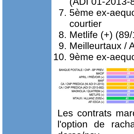
(ADI 01-2013-8
5ème ex-aequo 
courtier
Metlife (+) (89/
Meilleurtaux / 
9ème ex-aequo 
Les contrats mar
l'option de rach