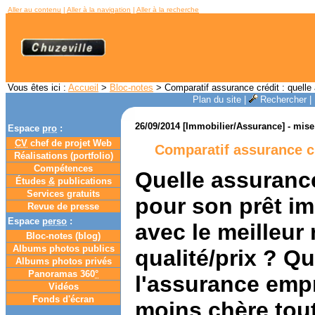
Aller au contenu
|
Aller à la navigation
|
Aller à la recherche
Vous êtes ici :
Accueil
>
Bloc-notes
> Comparatif assurance crédit : quelle 
Plan du site
|
Rechercher
|
26/09/2014 [Immobilier/Assurance] - mise 
Espace
pro
:
CV
chef de projet Web
Comparatif assurance cr
Réalisations (portfolio)
Compétences
Quelle assurance
Études
&
publications
Services gratuits
pour son prêt im
Revue de presse
Espace
perso
:
avec le meilleur
Bloc-notes (
blog
)
Albums photos publics
qualité/prix ? Qu
Albums photos privés
Panoramas 360
°
l'assurance emp
Vidéos
Fonds d'écran
moins chère tout