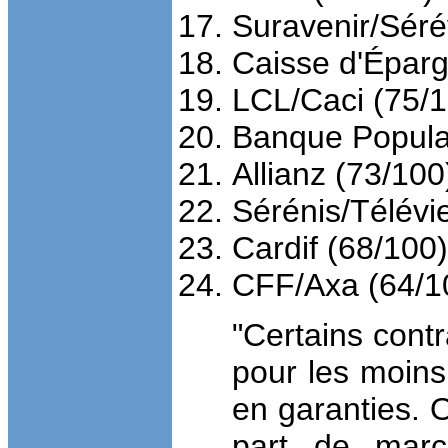
Suravenir/Séré
Caisse d'Épar
LCL/Caci (75
/
1
Banque Popula
Allianz (73
/
100)
Sérénis/Télévi
Cardif (68
/
100)
CFF/Axa (64
/
1
"Certains cont
pour les moins 
en garanties. 
part de marc