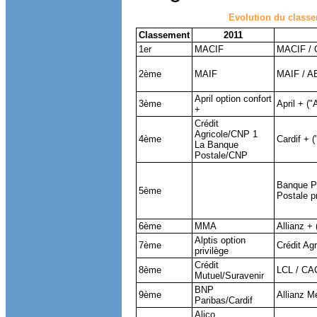
Evolution du classe
Classement
2011
1er
MACIF
MACIF / G
2ème
MAIF
MAIF / A
April option confort
3ème
April + (
+
Crédit
Agricole/CNP 1
4ème
Cardif + 
La Banque
Postale/CNP
Banque P
5ème
Postale p
6ème
MMA
Allianz + 
Alptis option
7ème
Crédit Ag
privilège
Crédit
8ème
LCL / CA
Mutuel/Suravenir
BNP
9ème
Allianz M
Paribas/Cardif
Alico