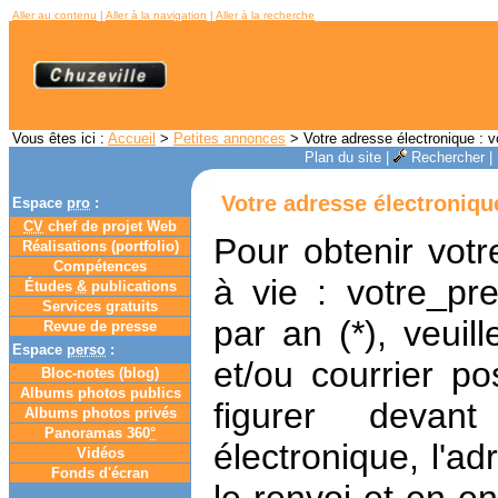
Aller au contenu
|
Aller à la navigation
|
Aller à la recherche
Vous êtes ici :
Accueil
>
Petites annonces
> Votre adresse électronique : 
Plan du site
|
Rechercher
|
Votre adresse électroniqu
Espace
pro
:
CV
chef de projet Web
Pour obtenir votr
Réalisations (portfolio)
Compétences
à vie : votre_p
Études
&
publications
Services gratuits
par an (*), veui
Revue de presse
Espace
perso
:
et/ou courrier po
Bloc-notes (
blog
)
Albums photos publics
figurer devan
Albums photos privés
Panoramas 360
°
électronique, l'ad
Vidéos
Fonds d'écran