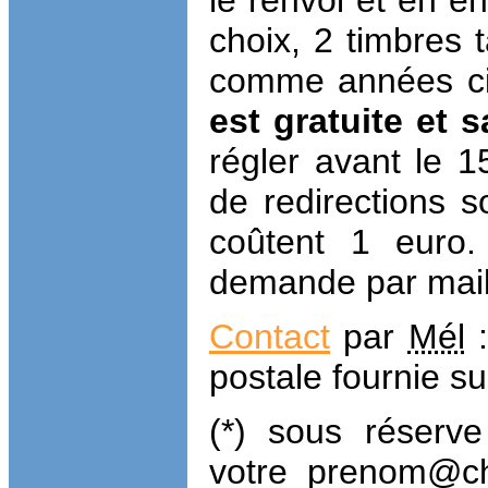
le renvoi et en e
choix, 2 timbres 
comme années ci
est gratuite et
régler avant le 1
de redirections s
coûtent 1 euro.
demande par
mai
Contact
par
Mél
:
postale fournie s
(*) sous réserve
votre_prenom@ch