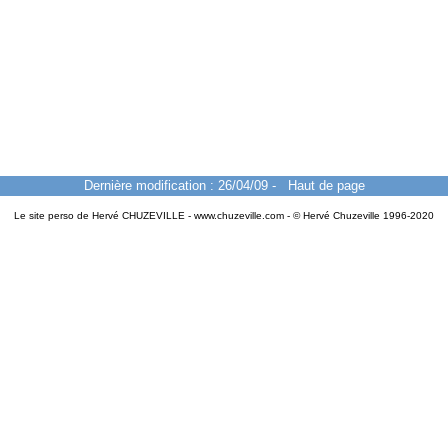
Dernière modification : 26/04/09
-
Haut de page
Le site perso de Hervé CHUZEVILLE - www.chuzeville.com - © Hervé Chuzeville 1996-2020