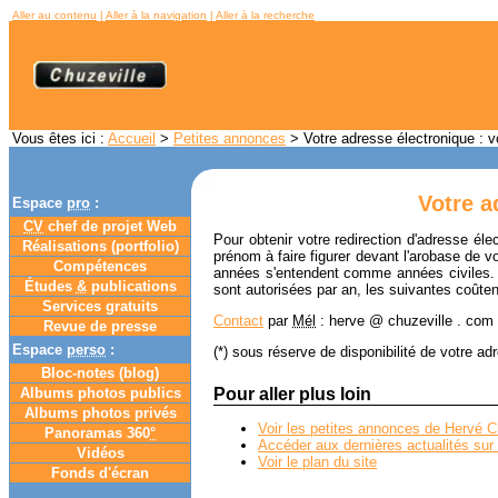
Aller au contenu
|
Aller à la navigation
|
Aller à la recherche
Vous êtes ici :
Accueil
>
Petites annonces
> Votre adresse électronique : 
Votre a
Espace
pro
:
CV
chef de projet Web
Pour obtenir votre redirection d'adresse é
Réalisations (portfolio)
prénom à faire figurer devant l'arobase de vo
Compétences
années s'entendent comme années civiles
Études
&
publications
sont autorisées par an, les suivantes coûte
Services gratuits
Contact
par
Mél
: herve @ chuzeville . com 
Revue de presse
Espace
perso
:
(*) sous réserve de disponibilité de votre 
Bloc-notes (
blog
)
Albums photos publics
Pour aller plus loin
Albums photos privés
Voir les petites annonces de Hervé C
Panoramas 360
°
Accéder aux dernières actualités sur 
Vidéos
Voir le plan du site
Fonds d'écran