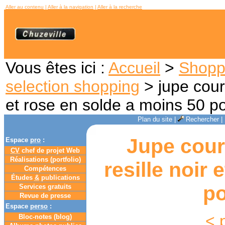
Aller au contenu
|
Aller à la navigation
|
Aller à la recherche
Vous êtes ici :
Accueil
>
Shopp
selection shopping
> jupe court
et rose en solde a moins 50 p
Plan du site
|
Rechercher
|
Jupe court
Espace
pro
:
CV
chef de projet Web
Réalisations (portfolio)
resille noir
Compétences
Études
&
publications
po
Services gratuits
Revue de presse
Espace
perso
:
< 
Bloc-notes (
blog
)