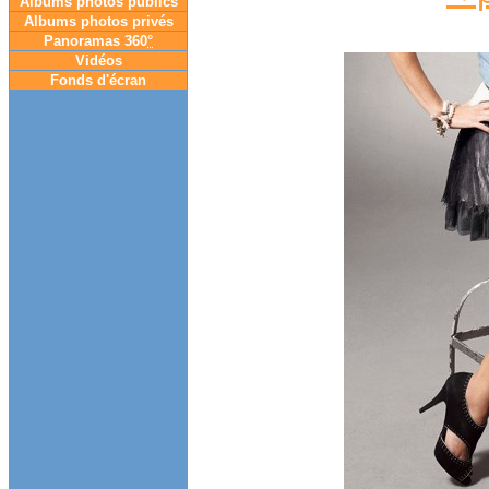
Albums photos publics
Albums photos privés
Panoramas 360
°
Vidéos
Fonds d'écran