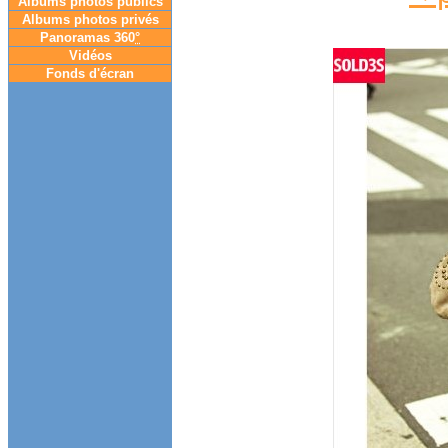
Albums photos publics
Albums photos privés
Panoramas 360
°
Vidéos
Fonds d'écran