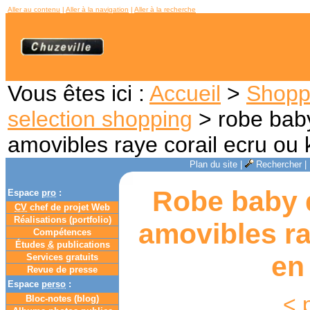
Aller au contenu
|
Aller à la navigation
|
Aller à la recherche
Vous êtes ici :
Accueil
>
Shopp
selection shopping
> robe baby
amovibles raye corail ecru ou 
Plan du site
|
Rechercher
|
Robe baby d
Espace
pro
:
CV
chef de projet Web
Réalisations (portfolio)
amovibles ra
Compétences
Études
&
publications
en
Services gratuits
Revue de presse
Espace
perso
:
< 
Bloc-notes (
blog
)