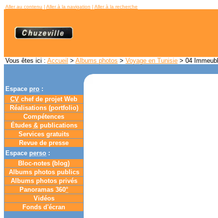
Aller au contenu
|
Aller à la navigation
|
Aller à la recherche
Vous êtes ici :
Accueil
>
Albums photos
>
Voyage en Tunisie
> 04 Immeubl
Espace
pro
:
CV
chef de projet Web
Réalisations (portfolio)
Compétences
Études
&
publications
Services gratuits
Revue de presse
Espace
perso
:
Bloc-notes (
blog
)
Albums photos publics
Albums photos privés
Panoramas 360
°
Vidéos
Fonds d'écran