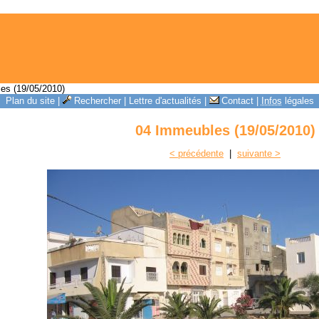
es (19/05/2010)
Plan du site
|
Rechercher
|
Lettre d'actualités
|
Contact
|
Infos
légales
04 Immeubles (19/05/2010)
< précédente
|
suivante >