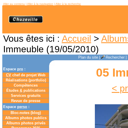
Aller au contenu
|
Aller à la navigation
|
Aller à la recherche
Vous êtes ici :
Accueil
>
Album
Immeuble (19/05/2010)
Plan du site
|
Rechercher
|
05 Im
Espace
pro
:
CV
chef de projet Web
Réalisations (portfolio)
Compétences
< p
Études
&
publications
Services gratuits
Revue de presse
Espace
perso
:
Bloc-notes (
blog
)
Albums photos publics
Albums photos privés