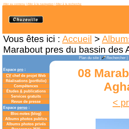
Aller au contenu
|
Aller à la navigation
|
Aller à la recherche
Vous êtes ici :
Accueil
>
Album
Marabout pres du bassin des 
Plan du site
|
Rechercher
|
08 Marab
Espace
pro
:
CV
chef de projet Web
Réalisations (portfolio)
Agha
Compétences
Études
&
publications
Services gratuits
< p
Revue de presse
Espace
perso
:
Bloc-notes (
blog
)
Albums photos publics
Albums photos privés