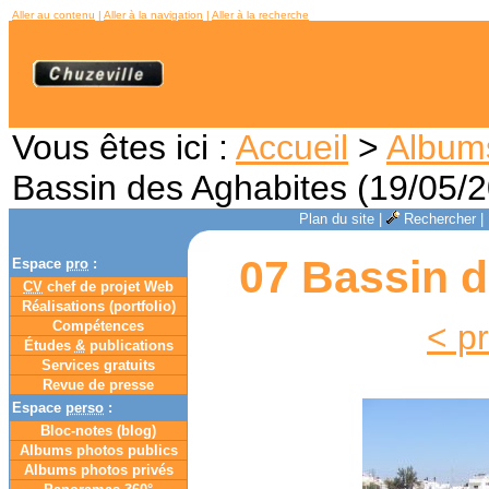
Aller au contenu
|
Aller à la navigation
|
Aller à la recherche
Vous êtes ici :
Accueil
>
Album
Bassin des Aghabites (19/05/
Plan du site
|
Rechercher
|
07 Bassin d
Espace
pro
:
CV
chef de projet Web
Réalisations (portfolio)
Compétences
< p
Études
&
publications
Services gratuits
Revue de presse
Espace
perso
:
Bloc-notes (
blog
)
Albums photos publics
Albums photos privés