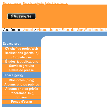
Aller au contenu
|
Aller à la navigation
|
Aller à la recherche
Vous êtes ici :
Accueil
>
Albums photos
>
Exposition Star Wars identities 
Espace
pro
:
CV
chef de projet Web
Réalisations (portfolio)
Compétences
Études
&
publications
Services gratuits
Revue de presse
Espace
perso
:
Bloc-notes (
blog
)
Albums photos publics
Albums photos privés
Panoramas 360
°
Vidéos
Fonds d'écran