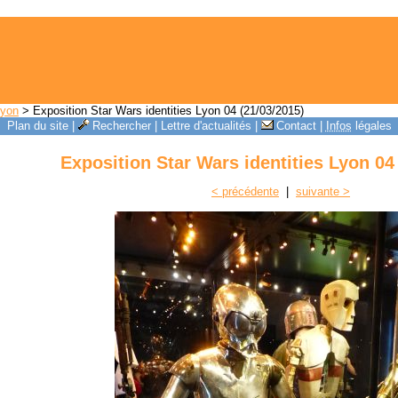
Lyon
> Exposition Star Wars identities Lyon 04 (21/03/2015)
Plan du site
|
Rechercher
|
Lettre d'actualités
|
Contact
|
Infos
légales
Exposition Star Wars identities Lyon 04
< précédente
|
suivante >