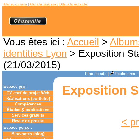
Aller au contenu
|
Aller à la navigation
|
Aller à la recherche
Vous êtes ici :
Accueil
>
Album
identities Lyon
> Exposition St
(21/03/2015)
Plan du site
|
Rechercher
|
Exposition S
Espace
pro
:
CV
chef de projet Web
Réalisations (portfolio)
Compétences
Études
&
publications
Services gratuits
< p
Revue de presse
Espace
perso
:
Bloc-notes (
blog
)