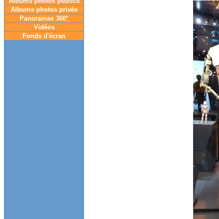
Albums photos publics
Albums photos privés
Panoramas 360
°
Vidéos
Fonds d'écran