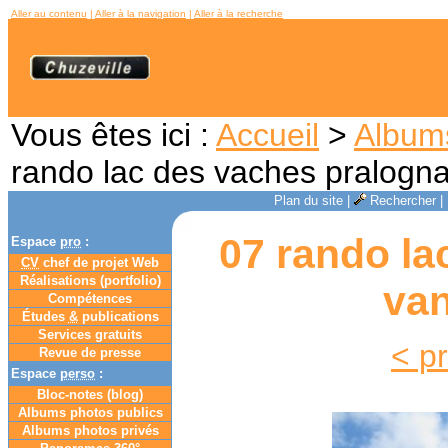
Aller au contenu
|
Aller à la navigation
|
Aller à la recherche
Vous êtes ici :
Accueil
>
Album
rando lac des vaches pralogna
Plan du site
|
Rechercher
|
07 rando la
Espace
pro
:
CV
chef de projet Web
Réalisations (portfolio)
van
Compétences
Études
&
publications
Services gratuits
< p
Revue de presse
Espace
perso
:
Bloc-notes (
blog
)
Albums photos publics
Albums photos privés