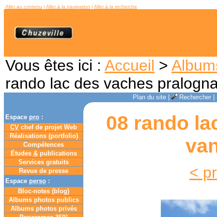
Aller au contenu
|
Aller à la navigation
|
Aller à la recherche
Vous êtes ici :
Accueil
>
Album
rando lac des vaches pralogna
Plan du site
|
Rechercher
|
08 rando la
Espace
pro
:
CV
chef de projet Web
Réalisations (portfolio)
van
Compétences
Études
&
publications
Services gratuits
< p
Revue de presse
Espace
perso
:
Bloc-notes (
blog
)
Albums photos publics
Albums photos privés