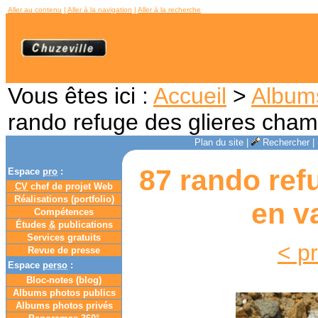
Aller au contenu
|
Aller à la navigation
|
Aller à la recherche
Vous êtes ici :
Accueil
>
Album
rando refuge des glieres cha
Plan du site
|
Rechercher
|
87 rando ref
Espace
pro
:
CV
chef de projet Web
Réalisations (portfolio)
en v
Compétences
Études
&
publications
Services gratuits
< p
Revue de presse
Espace
perso
:
Bloc-notes (
blog
)
Albums photos publics
Albums photos privés