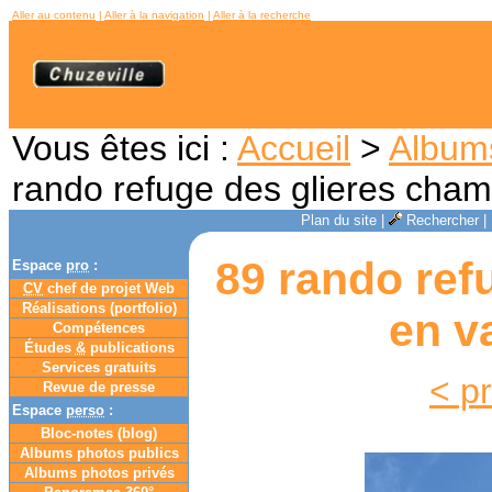
Aller au contenu
|
Aller à la navigation
|
Aller à la recherche
Vous êtes ici :
Accueil
>
Album
rando refuge des glieres cha
Plan du site
|
Rechercher
|
89 rando ref
Espace
pro
:
CV
chef de projet Web
Réalisations (portfolio)
en v
Compétences
Études
&
publications
Services gratuits
< p
Revue de presse
Espace
perso
:
Bloc-notes (
blog
)
Albums photos publics
Albums photos privés