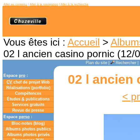
Aller au contenu
|
Aller à la navigation
|
Aller à la recherche
Vous êtes ici :
Accueil
>
Album
02 l ancien casino pornic (12/
Plan du site
|
Rechercher
|
02 l ancien 
Espace
pro
:
CV
chef de projet Web
Réalisations (portfolio)
Compétences
< p
Études
&
publications
Services gratuits
Revue de presse
Espace
perso
:
Bloc-notes (
blog
)
Albums photos publics
Albums photos privés