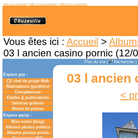
Aller au contenu
|
Aller à la navigation
|
Aller à la recherche
Vous êtes ici :
Accueil
>
Album
03 l ancien casino pornic (12/
Plan du site
|
Rechercher
|
03 l ancien 
Espace
pro
:
CV
chef de projet Web
Réalisations (portfolio)
Compétences
< p
Études
&
publications
Services gratuits
Revue de presse
Espace
perso
:
Bloc-notes (
blog
)
Albums photos publics
Albums photos privés