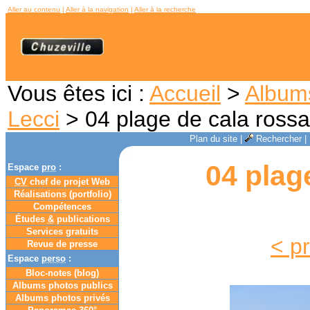
Aller au contenu
|
Aller à la navigation
|
Aller à la recherche
Vous êtes ici :
Accueil
>
Album
Lecci
> 04 plage de cala rossa
Plan du site
|
Rechercher
|
04 plag
Espace
pro
:
CV
chef de projet Web
Réalisations (portfolio)
Compétences
Études
&
publications
Services gratuits
< p
Revue de presse
Espace
perso
:
Bloc-notes (
blog
)
Albums photos publics
Albums photos privés