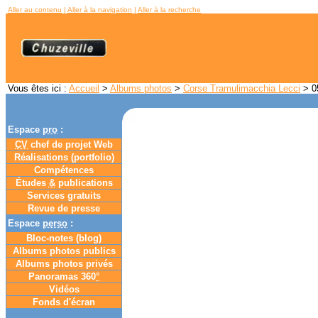
Aller au contenu
|
Aller à la navigation
|
Aller à la recherche
Vous êtes ici :
Accueil
>
Albums photos
>
Corse Tramulimacchia Lecci
> 05
Espace
pro
:
CV
chef de projet Web
Réalisations (portfolio)
Compétences
Études
&
publications
Services gratuits
Revue de presse
Espace
perso
:
Bloc-notes (
blog
)
Albums photos publics
Albums photos privés
Panoramas 360
°
Vidéos
Fonds d'écran