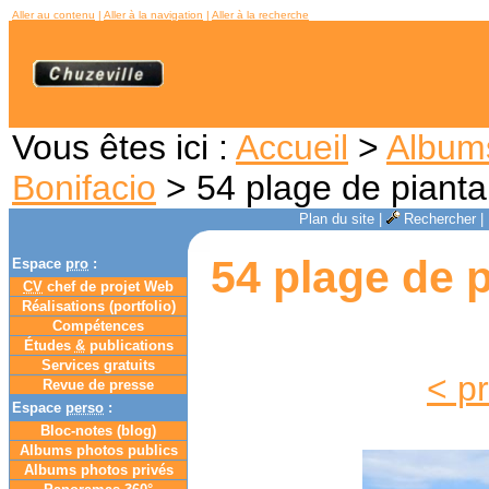
Aller au contenu
|
Aller à la navigation
|
Aller à la recherche
Vous êtes ici :
Accueil
>
Album
Bonifacio
> 54 plage de pianta
Plan du site
|
Rechercher
|
54 plage de p
Espace
pro
:
CV
chef de projet Web
Réalisations (portfolio)
Compétences
Études
&
publications
Services gratuits
< p
Revue de presse
Espace
perso
:
Bloc-notes (
blog
)
Albums photos publics
Albums photos privés