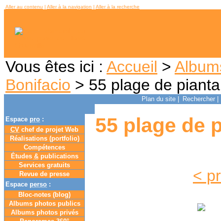
Aller au contenu
|
Aller à la navigation
|
Aller à la recherche
Vous êtes ici :
Accueil
>
Album
Bonifacio
> 55 plage de pianta
Plan du site
|
Rechercher
|
55 plage de p
Espace
pro
:
CV
chef de projet Web
Réalisations (portfolio)
Compétences
Études
&
publications
Services gratuits
< p
Revue de presse
Espace
perso
:
Bloc-notes (
blog
)
Albums photos publics
Albums photos privés