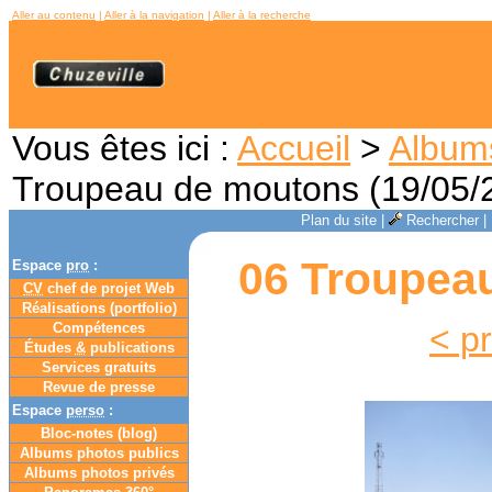
Aller au contenu
|
Aller à la navigation
|
Aller à la recherche
Vous êtes ici :
Accueil
>
Album
Troupeau de moutons (19/05/
Plan du site
|
Rechercher
|
06 Troupeau
Espace
pro
:
CV
chef de projet Web
Réalisations (portfolio)
Compétences
< p
Études
&
publications
Services gratuits
Revue de presse
Espace
perso
:
Bloc-notes (
blog
)
Albums photos publics
Albums photos privés